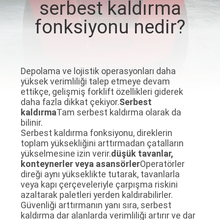
serbest kaldırma
KALITE
fonksiyonu nedir?
KONTROL
BIZIMLE
Depolama ve lojistik operasyonları daha
yüksek verimliliği talep etmeye devam
ILETIŞIME
ettikçe, gelişmiş forklift özellikleri giderek
GEÇIN
daha fazla dikkat çekiyor.
Serbest
kaldırma
Tam serbest kaldırma olarak da
bilinir.
HABERLER
Serbest kaldırma fonksiyonu, direklerin
toplam yüksekliğini arttırmadan çatalların
yükselmesine izin verir.
düşük tavanlar,
BIR
konteynerler veya asansörler
Operatörler
direği aynı yükseklikte tutarak, tavanlarla
TEKLIF
veya kapı çerçeveleriyle çarpışma riskini
azaltarak paletleri yerden kaldırabilirler.
ISTEĞI
Güvenliği arttırmanın yanı sıra, serbest
kaldırma dar alanlarda verimliliği artırır ve dar