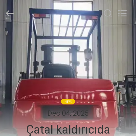
Taizhou
Kayond
Machinery
Co.,Ltd.
All
Rights
Reserved.
EV
ÜRÜN:%
S
VİDEOLAR
HAKKIMIZDA
NEWS
Dec 04, 2025
FABRIKA
Çatal kaldırıcıda
TURU