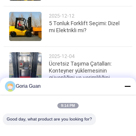
2025-12-12
5 Tonluk Forklift Seçimi: Dizel
mi Elektrikli mi?
2025-12-04
Ücretsiz Taşıma Çatalları:
Konteyner yüklemesinin
güvenliğini ve verimliliğini
artırmak
Goria Guan
Sayfanın Üstü
9:14 PM
Good day, what product are you looking for?
Popüler Kategoriler
Tüm