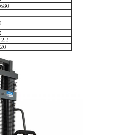
/680
0
0
 2.2
120