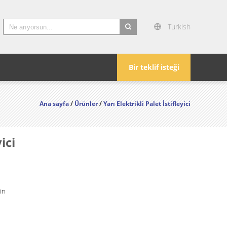
Turkish
search
Bir teklif isteği
Ana sayfa
/
Ürünler
/
Yarı Elektrikli Palet İstifleyici
ici
in