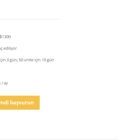
$1300
ç ediliyor
in 3 gün; 50 ünite için 10 gün
 / ay
imdi başvurun