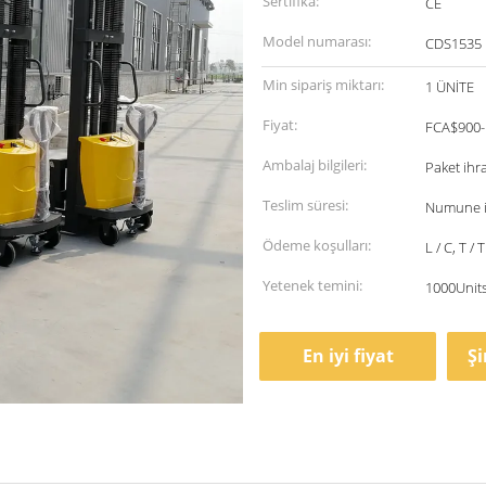
Sertifika:
CE
Model numarası:
CDS1535
Min sipariş miktarı:
1 ÜNİTE
Fiyat:
FCA$900-
Ambalaj bilgileri:
Paket ihra
Teslim süresi:
Numune iç
Ödeme koşulları:
L / C, T / T
Yetenek temini:
1000Units
En iyi fiyat
Ş