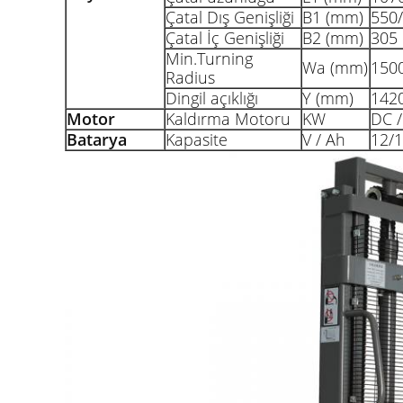
Çatal Dış Genişliği
B1 (mm)
550
Çatal İç Genişliği
B2 (mm)
305
Min.Turning
Wa (mm)
150
Radius
Dingil açıklığı
Y (mm)
142
Motor
Kaldırma Motoru
KW
DC /
Batarya
Kapasite
V / Ah
12/