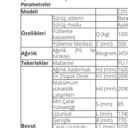
Parametreler
Modeli
CDS
Sürüş sistemi
Bata
Sürüş modu
Ayak
Yükleme
Özellikleri
Q (kg)
100
kapasitesi
Yükleme Merkezi
C (mm)
500
Ağırlık (Pil ile
Ağırlık
Kilogram
345
birlikte)
Tekerlekler
Malzeme
PU 
Ağırlık kaldırmak
H3 (mm)
160
En Düşük Direk
H1 (mm)
209
Maksimum
yükseklik
H4 (mm)
209
çalışırken
Min.Çatal
S (mm)
85
Yüksekliği
Uzunluk
L (mm)
174
Genişlik
B (mm)
770
Boyut
Çatal uzunluğu
L1 (mm)
107