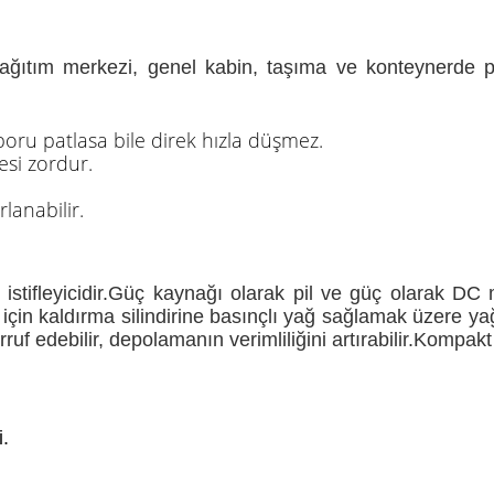
 dağıtım merkezi, genel kabin, taşıma ve konteynerde pa
e boru patlasa bile direk hızla düşmez.
mesi zordur.
rlanabilir.
palet istifleyicidir.Güç kaynağı olarak pil ve güç olarak DC 
 için kaldırma silindirine basınçlı yağ sağlamak üzere ya
rruf edebilir, depolamanın verimliliğini artırabilir.Kompak
i.