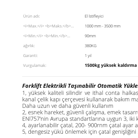
Ürün adı:
El İstifleyici
<i>Max.</i> <b>Maks.</b>
1000 mm - 3500 mm
<i>Lifting Height</i> <b>Ağırlık
<i>Min.</i> <b>Min.</b>
90mm
kaldırmak</b>:
<i>Lifting Height</i> <b>Ağırlık
ağırlık:
380KG
kaldırmak</b>:
Garanti:
1 yıl
1500kg yüksek kaldırma pa
Vurgulamak:
Forklift Elektrikli Taşınabilir Otomatik Yük
1, yüksek kaliteli silindir ve ithal conta halk
kanal çelik kapı çerçevesi kullanarak bakım ma
Daha uzun ve daha güvenli kullanım
2, esnek hareket, güvenli çalışma, emek tasar
ENl757'nin Avrupa standartlarına uygun 3, iki k
4, ayarlanabilir çatal, 200- 900rnm çatal ayar ar
5, dengesiz yükü önlemek için çatal genişliğini