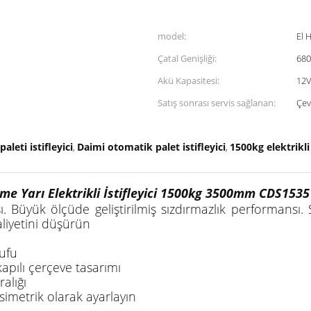
model:
El 
Çatal Genişliği:
680
Akü Kapasitesi:
12V
Satış sonrası servis sağlanan:
Çev
leti istifleyici
Daimi otomatik palet istifleyici
1500kg elektrikli i
,
,
leme Yarı Elektrikli İstifleyici 1500kg 3500mm CDS1535
ası. Büyük ölçüde geliştirilmiş sızdırmazlık performansı
liyetini düşürün
rufu
apılı çerçeve tasarımı
alığı
 simetrik olarak ayarlayın