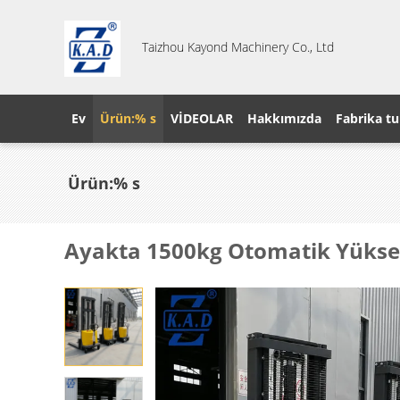
Taizhou Kayond Machinery Co., Ltd
Ev
Ürün:% s
VİDEOLAR
Hakkımızda
Fabrika tu
Ürün:% s
Ayakta 1500kg Otomatik Yüksek K