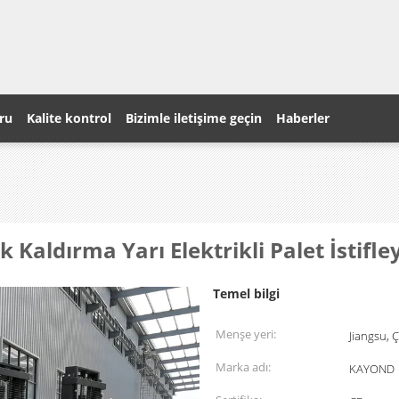
ru
Kalite kontrol
Bizimle iletişime geçin
Haberler
aldırma Yarı Elektrikli Palet İstifley
Temel bilgi
Menşe yeri:
Jiangsu, Ç
Marka adı:
KAYOND