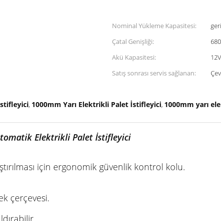
Nominal Yükleme Kapasitesi:
ger
Çatal Genişliği:
680
Akü Kapasitesi:
12V
Satış sonrası servis sağlanan:
Çev
tifleyici
1000mm Yarı Elektrikli Palet İstifleyici
1000mm yarı elekt
,
,
omatik Elektrikli Palet İstifleyici
ıştırılması için ergonomik güvenlik kontrol kolu.
ek çerçevesi.
dırabilir.