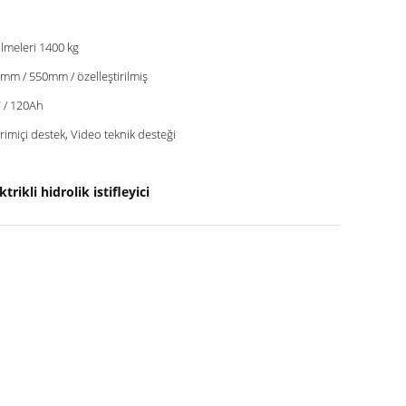
ilmeleri 1400 kg
mm / 550mm / özelleştirilmiş
 / 120Ah
rimiçi destek, Video teknik desteği
rikli hidrolik istifleyici