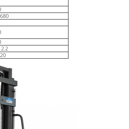
0
/680
0
0
 2.2
120