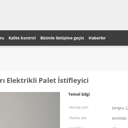
ru
Kalite kontrol
Bizimle iletişime geçin
Haberler
Elektrikli Palet İstifleyici
Temel bilgi
Menşe yeri:
Jiangsu, Ç
Marka adı:
KAYOND