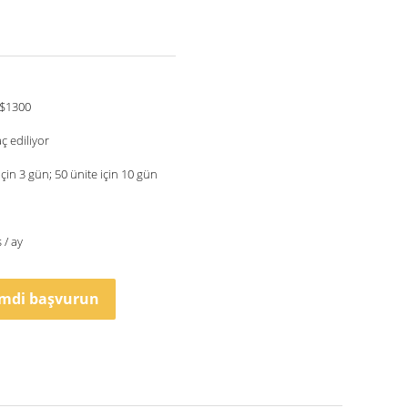
$1300
ç ediliyor
in 3 gün; 50 ünite için 10 gün
 / ay
imdi başvurun