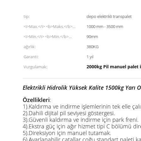
tip:
depo elektrikli transpalet
<i>Max.</i> <b>Maks.</b>
1000 mm - 3500 mm
<i>Lifting Height</i> <b>Ağırlık
<i>Min.</i> <b>Min.</b>
90mm
kaldırmak</b>:
<i>Lifting Height</i> <b>Ağırlık
ağırlık:
380KG
kaldırmak</b>:
Garanti:
1 yıl
2000kg Pil manuel palet is
Vurgulamak:
Elektrikli Hidrolik Yüksek Kalite 1500kg Yarı Ot
Özellikleri
:
1).Kaldırma ve indirme işlemlerinin tek elle çal
2).Dahili dijital pil seviyesi göstergesi.
3).Güvenli kaldırma ve indirme için park freni.
4).Ekstra güç için ağır hizmet tipi C bölümü dir
5).Direksiyon için manuel tutamak.
6).Ayarlanabilir çatallar çoğu standart paleti kal