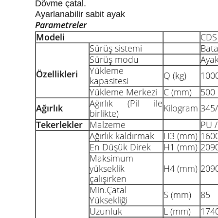
Dövme çatal.
Ayarlanabilir sabit ayak
Parametreler
Modeli
CDS
Sürüş sistemi
Bata
Sürüş modu
Ayak
Yükleme
Özellikleri
Q (kg)
100
kapasitesi
Yükleme Merkezi
C (mm)
500
Ağırlık (Pil ile
Ağırlık
Kilogram
345
birlikte)
Tekerlekler
Malzeme
PU 
Ağırlık kaldırmak
H3 (mm)
160
En Düşük Direk
H1 (mm)
209
Maksimum
yükseklik
H4 (mm)
209
çalışırken
Min.Çatal
S (mm)
85
Yüksekliği
Uzunluk
L (mm)
174