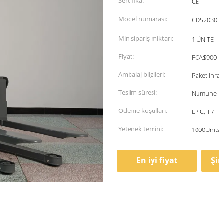
Sertifika:
CE
Model numarası:
CDS2030
Min sipariş miktarı:
1 ÜNİTE
Fiyat:
FCA$900-
Ambalaj bilgileri:
Paket ihra
Teslim süresi:
Numune iç
Ödeme koşulları:
L / C, T / T
Yetenek temini:
1000Units
En iyi fiyat
Ş