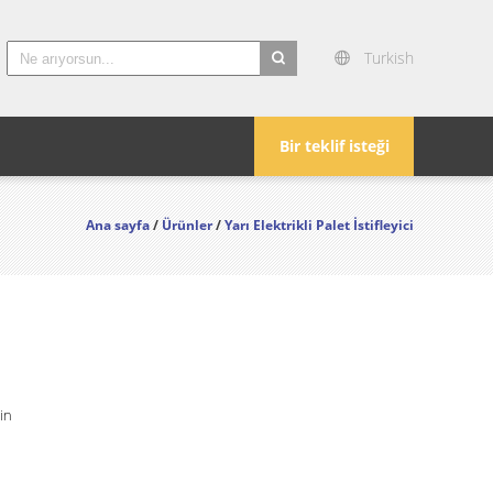
Turkish
search
Bir teklif isteği
Ana sayfa
/
Ürünler
/
Yarı Elektrikli Palet İstifleyici
in