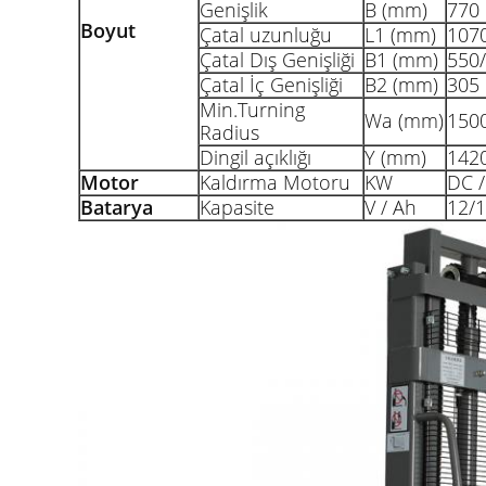
Genişlik
B (mm)
770
Boyut
Çatal uzunluğu
L1 (mm)
107
Çatal Dış Genişliği
B1 (mm)
550
Çatal İç Genişliği
B2 (mm)
305
Min.Turning
Wa (mm)
150
Radius
Dingil açıklığı
Y (mm)
142
Motor
Kaldırma Motoru
KW
DC /
Batarya
Kapasite
V / Ah
12/