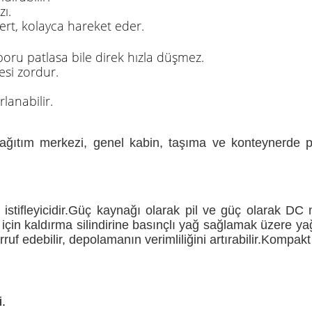
zı.
ert, kolayca hareket eder.
e boru patlasa bile direk hızla düşmez.
mesi zordur.
rlanabilir.
 dağıtım merkezi, genel kabin, taşıma ve konteynerde pa
palet istifleyicidir.Güç kaynağı olarak pil ve güç olarak DC 
 için kaldırma silindirine basınçlı yağ sağlamak üzere ya
rruf edebilir, depolamanın verimliliğini artırabilir.Kompak
i.