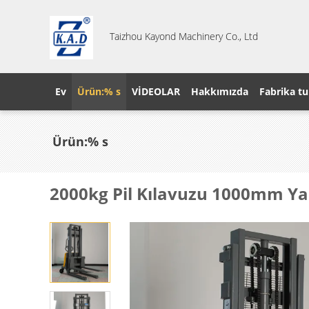
Taizhou Kayond Machinery Co., Ltd
Ev
Ürün:% s
VİDEOLAR
Hakkımızda
Fabrika tu
Ürün:% s
2000kg Pil Kılavuzu 1000mm Yarı 